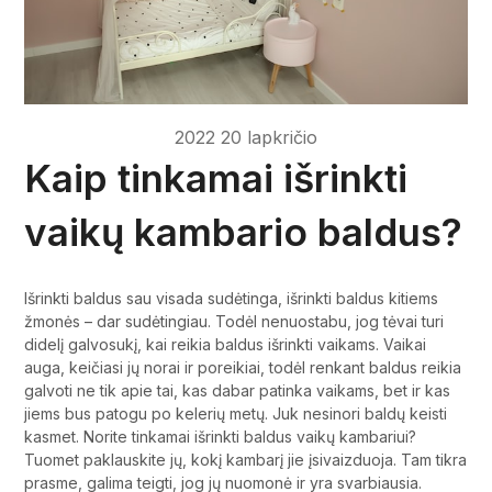
2022 20 lapkričio
Kaip tinkamai išrinkti
vaikų kambario baldus?
Išrinkti baldus sau visada sudėtinga, išrinkti baldus kitiems
žmonės – dar sudėtingiau. Todėl nenuostabu, jog tėvai turi
didelį galvosukį, kai reikia baldus išrinkti vaikams. Vaikai
auga, keičiasi jų norai ir poreikiai, todėl renkant baldus reikia
galvoti ne tik apie tai, kas dabar patinka vaikams, bet ir kas
jiems bus patogu po kelerių metų. Juk nesinori baldų keisti
kasmet. Norite tinkamai išrinkti baldus vaikų kambariui?
Tuomet paklauskite jų, kokį kambarį jie įsivaizduoja. Tam tikra
prasme, galima teigti, jog jų nuomonė ir yra svarbiausia.