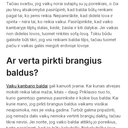
Tačiau svarbu, jog vaikų norai sutaptų su jų poreikiais, o čia
jau tėvų atsakomybė pasirūpinti, kad baldai būtų renkami
pagal tai, ko jiems reikia. Nepamirškite, kad didelė lova ir
spinta – nėra tai, ko reikia vaikui. Pasirūpinkite, kad vaiko
kambaryje tilptų stalas, kėdė, žaislai ir kiti dalykai. Jei vaikas
nori didelės lovos, tuomet rinkitės sofą-lovą. Tokiu būdu
galėsite būti tikri, jog visi reikiami baldai tilps, tačiau tuomet
pačiu ir vaikas galės miegoti erdvioje lovoje.
Ar verta pirkti brangius
baldus?
Vaikų kambario baldai
gali kainuoti įvairiai. Kai kuriais atvejais
mokėti reikia labai mažai, kitais – daug. Priklauso nuo to,
kurio gamintojo gaminius pasirinksite ir kokie bus baldai. Kai
kurie mano, jog pirkti brangius baldus vaikams visiškai
neapsimoka, nes jie viską gadina. Turbūt galima pripažinti,
jog nemaža dalis vaikų nemoka vertinti brangių daiktų, tačiau
tikrai nevisi. Jei norite, jog vaiko baldai atitiktų jo poreikius,
turite pasirūpinti, kad jie būtų kokybiški. Nekokybiška lova