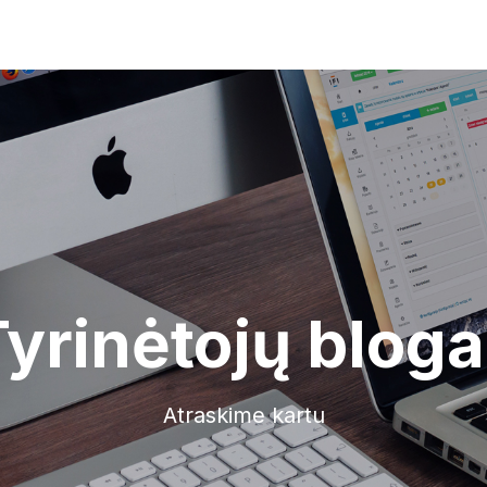
yrinėtojų blog
Atraskime kartu