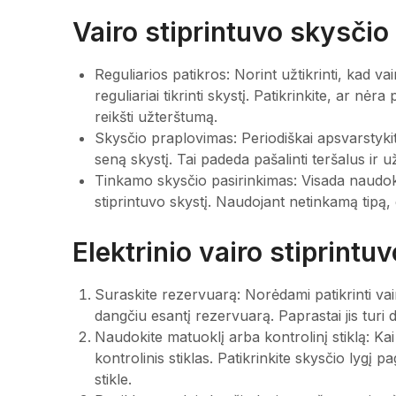
Vairo stiprintuvo skysčio
Reguliarios patikros: Norint užtikrinti, kad va
reguliariai tikrinti skystį. Patikrinkite, ar nė
reikšti užterštumą.
Skysčio praplovimas: Periodiškai apsvarstykite
seną skystį. Tai padeda pašalinti teršalus ir 
Tinkamo skysčio pasirinkimas: Visada naudo
stiprintuvo skystį. Naudojant netinkamą tipą, 
Elektrinio vairo stiprintu
Suraskite rezervuarą: Norėdami patikrinti vair
dangčiu esantį rezervuarą. Paprastai jis turi 
Naudokite matuoklį arba kontrolinį stiklą: Ka
kontrolinis stiklas. Patikrinkite skysčio lygį
stikle.