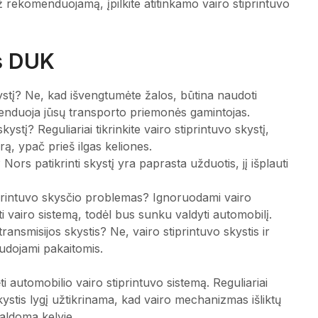
 rekomenduojamą, įpilkite atitinkamo vairo stiprintuvo
ys DUK
kystį? Ne, kad išvengtumėte žalos, būtina naudoti
menduoja jūsų transporto priemonės gamintojas.
kystį? Reguliariai tikrinkite vairo stiprintuvo skystį,
rą, ypač prieš ilgas keliones.
 Nors patikrinti skystį yra paprasta užduotis, jį išplauti
stiprintuvo skysčio problemas? Ignoruodami vairo
i vairo sistemą, todėl bus sunku valdyti automobilį.
transmisijos skystis? Ne, vairo stiprintuvo skystis ir
naudojami pakaitomis.
ėti automobilio vairo stiprintuvo sistemą. Reguliariai
Skystis lygį užtikrinama, kad vairo mechanizmas išliktų
aldoma kelyje.