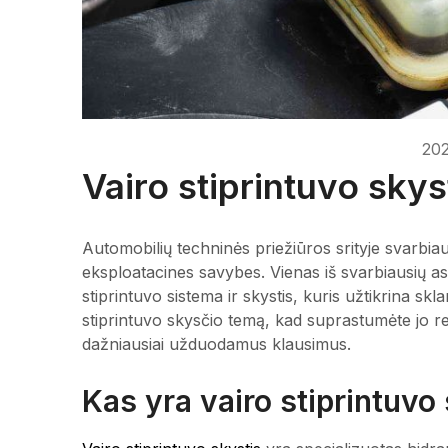
202
Vairo stiprintuvo sky
Automobilių techninės priežiūros srityje svarbiau
eksploatacines savybes. Vienas iš svarbiausių as
stiprintuvo sistema ir skystis, kuris užtikrina skl
stiprintuvo skysčio temą, kad suprastumėte jo rei
dažniausiai užduodamus klausimus.
Kas yra vairo stiprintuvo 