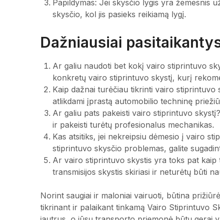
Papildymas: Jei skysčio lygis yra žemesnis už
skysčio, kol jis pasieks reikiamą lygį.
Dažniausiai pasitaikant
Ar galiu naudoti bet kokį vairo stiprintuvo s
konkretų vairo stiprintuvo skystį, kurį reko
Kaip dažnai turėčiau tikrinti vairo stiprintuvo s
atlikdami įprastą automobilio techninę priežiū
Ar galiu pats pakeisti vairo stiprintuvo skystį?
ir pakeisti turėtų profesionalus mechanikas.
Kas atsitiks, jei nekreipsiu dėmesio į vairo 
stiprintuvo skysčio problemas, galite sugadint
Ar vairo stiprintuvo skystis yra toks pat kaip 
transmisijos skystis skiriasi ir neturėtų būti 
Norint saugiai ir maloniai vairuoti, būtina prižiūr
tikrinant ir palaikant tinkamą Vairo Stiprintuvo 
jautrus, o jūsų transporto priemonė būtų gerai v