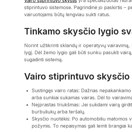
Vairo stiprintuvo skystis
yra specializuotas hidra
stiprintuvo sistemose. Pagrindinė jo paskirtis – p
vairuotojams būtų lengviau sukti ratus.
Tinkamo skysčio lygio s
Norint užtikrinti sklandų ir operatyvų vairavimą,
lygį. Dėl žemo lygio gali būti sunku pasukti vairą,
sugadinti sistemą.
Vairo stiprintuvo skysči
Sustingęs vairo ratas: Dažnas nepakankamo v
arba sunkiai sukamas vairas. Dėl to vairavima
Neįprastas triukšmas: Jei sukdami vairą girdite
burbuliukų arba teršalų.
Skysčio nuotėkis: Po automobiliu matomos va
požymis. To nepaisymas gali lemti brangiai k