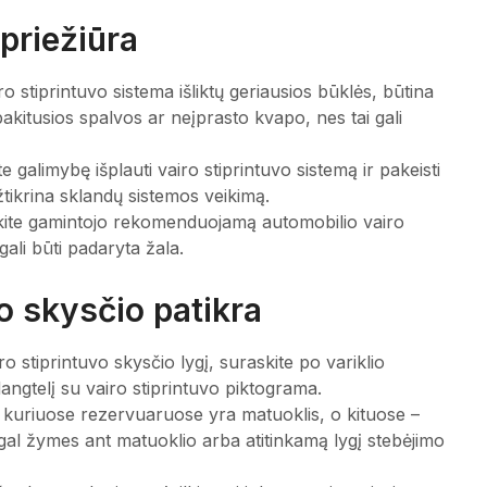
 priežiūra
iro stiprintuvo sistema išliktų geriausios būklės, būtina
ra pakitusios spalvos ar neįprasto kvapo, nes tai gali
 galimybę išplauti vairo stiprintuvo sistemą ir pakeisti
užtikrina sklandų sistemos veikimą.
kite gamintojo rekomenduojamą automobilio vairo
gali būti padaryta žala.
vo skysčio patikra
o stiprintuvo skysčio lygį, suraskite po variklio
dangtelį su vairo stiprintuvo piktograma.
i kuriuose rezervuaruose yra matuoklis, o kituose –
 pagal žymes ant matuoklio arba atitinkamą lygį stebėjimo