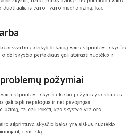
ulinis skystis, naudojamas transporto priemonių vairo
erduoti galią iš vairo į vairo mechanizmą, kad
varba
 labai svarbu palaikyti tinkamą vairo stiprintuvo skysčio
 o dėl skysčio pertekliaus gali atsirasti nuotėkis ir
o problemų požymiai
airo stiprintuvo skysčio kiekio požymis yra standus
s gali tapti nepatogus ir net pavojingas.
 ūžimą, tai gali reikšti, kad skystyje yra oro
iro stiprintuvo skysčio balos yra aiškus nuotėkio
ainuojantį remontą.